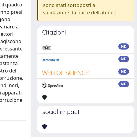
 il quadro
sono stati sottoposti a
anno presi
validazione da parte dell'ateneo
ngono
variare a
Citazioni
ettori
e agiscono
ND
teressante
attamente
ND
bastanza
stro del
ND
corruzione.
ND
ndi neri,
i apparati
corruzione.
social impact