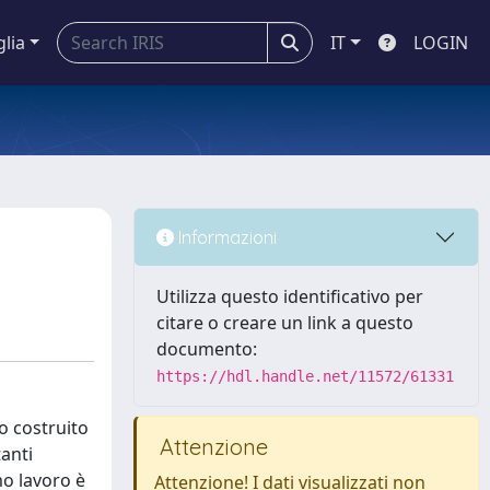
glia
IT
LOGIN
Informazioni
Utilizza questo identificativo per
citare o creare un link a questo
documento:
https://hdl.handle.net/11572/61331
to costruito
Attenzione
anti
mo lavoro è
Attenzione! I dati visualizzati non