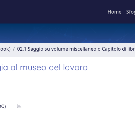
Home
Sfo
book)
02.1 Saggio su volume miscellaneo o Capitolo di lib
gia al museo del lavoro
DC)