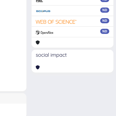
ND
ND
ND
social impact