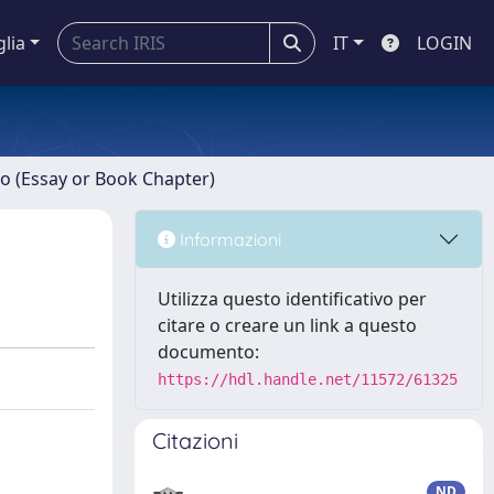
glia
IT
LOGIN
ro (Essay or Book Chapter)
Informazioni
Utilizza questo identificativo per
citare o creare un link a questo
documento:
https://hdl.handle.net/11572/61325
Citazioni
ND