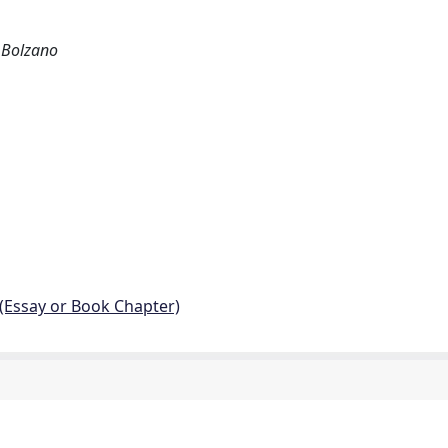
a Bolzano
 (Essay or Book Chapter)