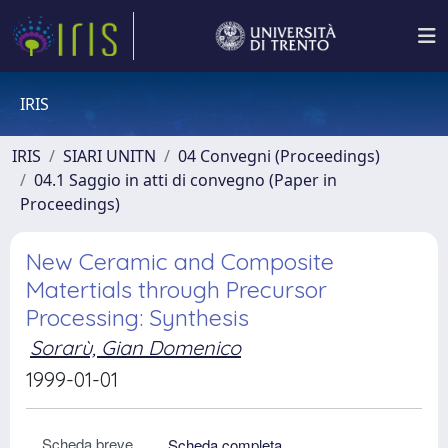
IRIS
IRIS
SIARI UNITN
04 Convegni (Proceedings)
04.1 Saggio in atti di convegno (Paper in
Proceedings)
New Ceramic and Composite
Matertials through Precursor
Processing: Synthesis
Sorarù, Gian Domenico
1999-01-01
Scheda breve
Scheda completa