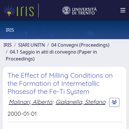
IRIS
IRIS
SIARI UNITN
04 Convegni (Proceedings)
04.1 Saggio in atti di convegno (Paper in
Proceedings)
The Effect of Milling Conditions on
the Formation of Intermetallic
Phasesof the Fe-Ti System
Molinari, Alberto
;
Gialanella, Stefano
2000-01-01