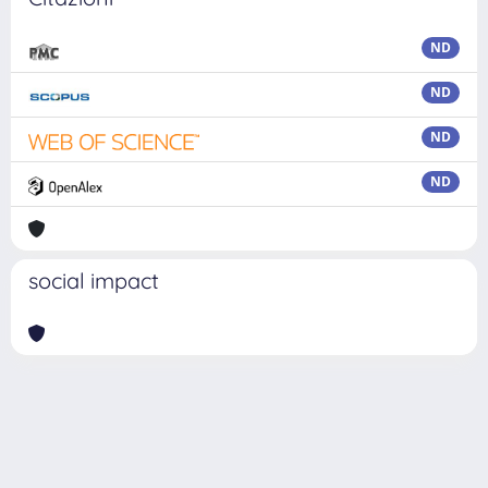
ND
ND
ND
ND
social impact
Powered by
IRIS
-
about IRIS
-
Utilizzo dei cookie
Copyright © 2026