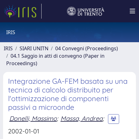
IRIS
IRIS
SIARI UNITN
04 Convegni (Proceedings)
04.1 Saggio in atti di convegno (Paper in
Proceedings)
Integrazione GA-FEM basata su una
tecnica di calcolo distribuito per
l'ottimizzazione di componenti
passivi a microonde
Donelli, Massimo
;
Massa, Andrea
;
2002-01-01