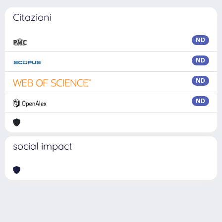
Citazioni
ND
ND
ND
ND
social impact