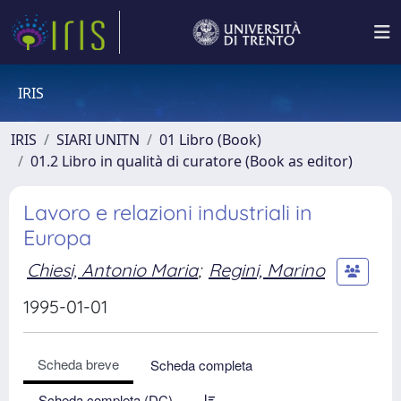
IRIS
IRIS
SIARI UNITN
01 Libro (Book)
01.2 Libro in qualità di curatore (Book as editor)
Lavoro e relazioni industriali in
Europa
Chiesi, Antonio Maria
;
Regini, Marino
1995-01-01
Scheda breve
Scheda completa
Scheda completa (DC)