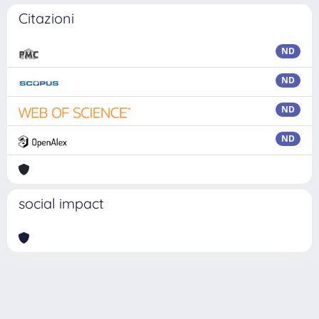
Citazioni
ND
ND
ND
ND
social impact