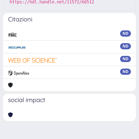
https://hdl.handle.net/11572/60512
Citazioni
ND
ND
ND
ND
social impact