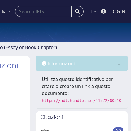
glia
IT
LOGIN
ro (Essay or Book Chapter)
zioni
Informazioni
Utilizza questo identificativo per
citare o creare un link a questo
documento:
https://hdl.handle.net/11572/60510
Citazioni
ND