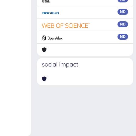
ND
ND
ND
social impact