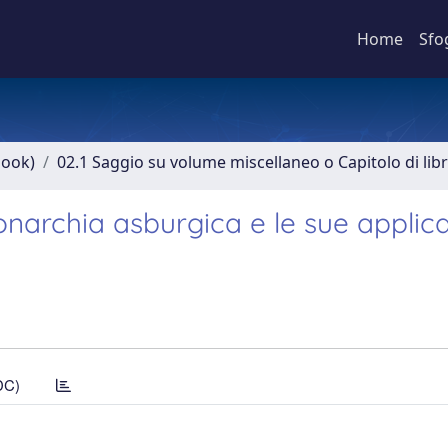
Home
Sfo
book)
02.1 Saggio su volume miscellaneo o Capitolo di lib
narchia asburgica e le sue applica
DC)