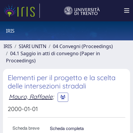
IRIS
IRIS
SIARI UNITN
04 Convegni (Proceedings)
04.1 Saggio in atti di convegno (Paper in
Proceedings)
Elementi per il progetto e la scelta
delle intersezioni stradali
Mauro, Raffaele
;
2000-01-01
Scheda breve
Scheda completa