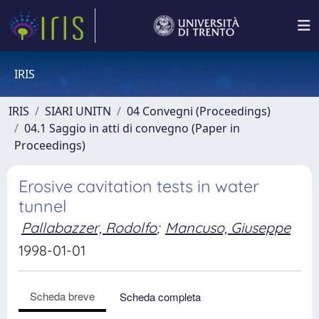
IRIS
IRIS
SIARI UNITN
04 Convegni (Proceedings)
04.1 Saggio in atti di convegno (Paper in
Proceedings)
Erosive cavitation tests in water
tunnel
Pallabazzer, Rodolfo
;
Mancuso, Giuseppe
1998-01-01
Scheda breve
Scheda completa