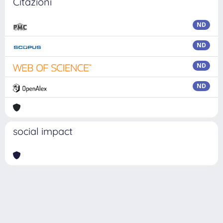
Citazioni
ND
ND
ND
ND
social impact
Powered by
IRIS
-
about IRIS
-