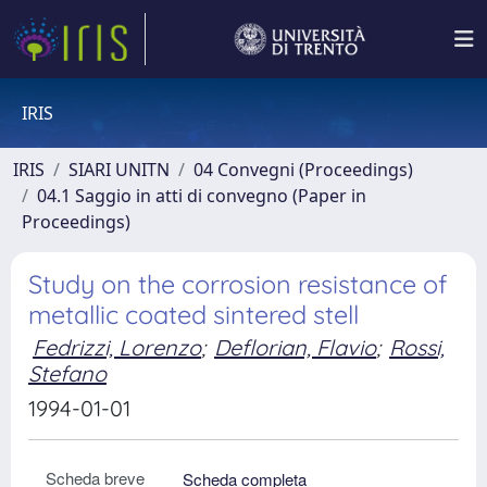
IRIS
IRIS
SIARI UNITN
04 Convegni (Proceedings)
04.1 Saggio in atti di convegno (Paper in
Proceedings)
Study on the corrosion resistance of
metallic coated sintered stell
Fedrizzi, Lorenzo
;
Deflorian, Flavio
;
Rossi,
Stefano
1994-01-01
Scheda breve
Scheda completa