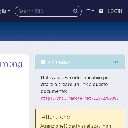
glia
IT
LOGIN
 among
Informazioni
Utilizza questo identificativo per
citare o creare un link a questo
documento:
https://hdl.handle.net/11572/60383
Attenzione
Attenzione! I dati visualizzati non