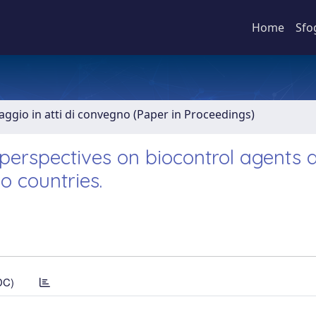
Home
Sfo
aggio in atti di convegno (Paper in Proceedings)
 perspectives on biocontrol agents
 countries.
DC)