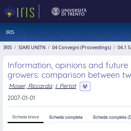
IRIS
IRIS
SIARI UNITN
04 Convegni (Proceedings)
04.1 S
Information, opinions and future
growers: comparison between two
Moser, Riccarda
;
I. Pertot
2007-01-01
Scheda breve
Scheda completa
Scheda completa (