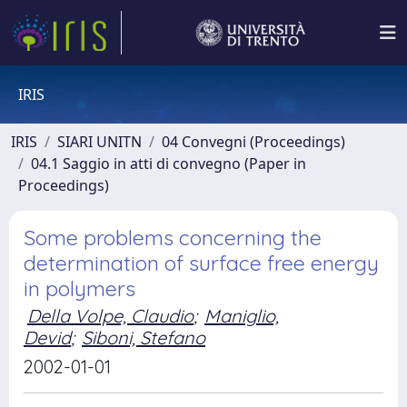
IRIS
IRIS
SIARI UNITN
04 Convegni (Proceedings)
04.1 Saggio in atti di convegno (Paper in
Proceedings)
Some problems concerning the
determination of surface free energy
in polymers
Della Volpe, Claudio
;
Maniglio,
Devid
;
Siboni, Stefano
2002-01-01