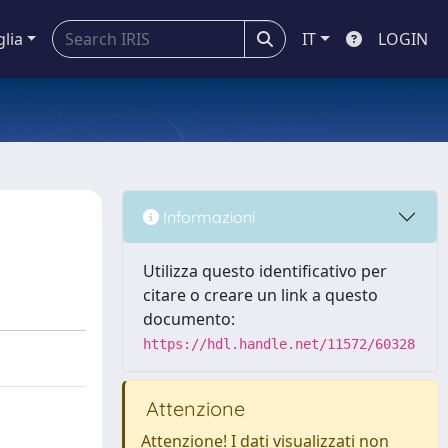
glia
IT
LOGIN
Informazioni
Utilizza questo identificativo per
citare o creare un link a questo
documento:
https://hdl.handle.net/11572/60328
Attenzione
Attenzione! I dati visualizzati non