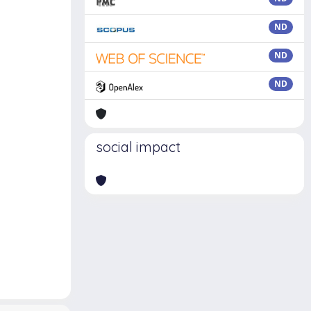
ND
ND
ND
social impact