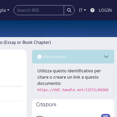
glia
IT
LOGIN
ro (Essay or Book Chapter)
Informazioni
Utilizza questo identificativo per
citare o creare un link a questo
documento:
https://hdl.handle.net/11572/60260
Citazioni
ND