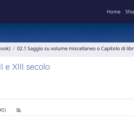
Home
Sfo
book)
02.1 Saggio su volume miscellaneo o Capitolo di lib
I e XIII secolo
DC)