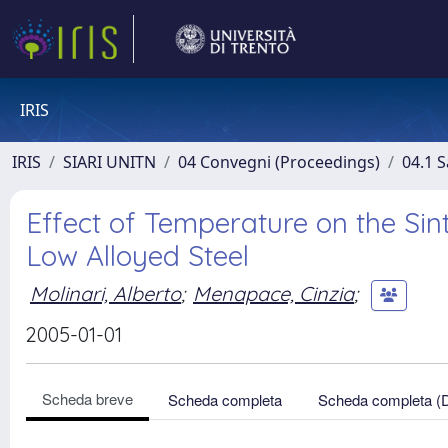
IRIS
IRIS
SIARI UNITN
04 Convegni (Proceedings)
04.1 S
Effect of Temperature on the Sin
Low Alloyed Steel
Molinari, Alberto
;
Menapace, Cinzia
;
2005-01-01
Scheda breve
Scheda completa
Scheda completa (