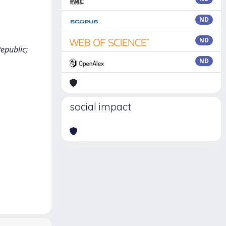
ND
ND
epublic;
ND
social impact