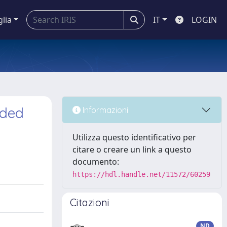
glia
IT
LOGIN
nded
Informazioni
Utilizza questo identificativo per
citare o creare un link a questo
documento:
https://hdl.handle.net/11572/60259
Citazioni
ND