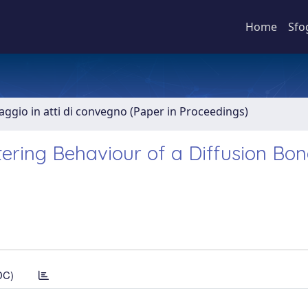
Home
Sfo
aggio in atti di convegno (Paper in Proceedings)
tering Behaviour of a Diffusion Bo
DC)