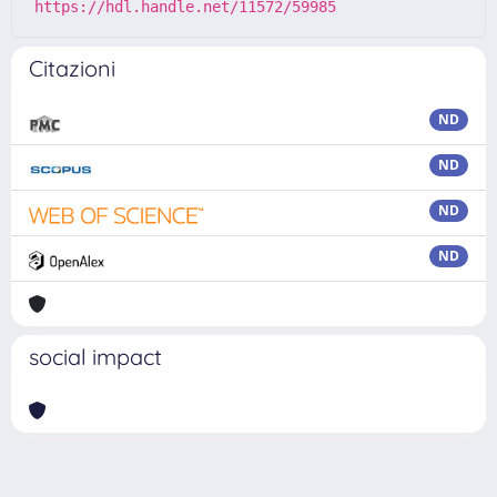
https://hdl.handle.net/11572/59985
Citazioni
ND
ND
ND
ND
social impact