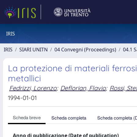
IRIS
IRIS
SIARI UNITN
04 Convegni (Proceedings)
04.1 S
La protezione di materiali ferros
metallici
Fedrizzi, Lorenzo
;
Deflorian, Flavio
;
Rossi, St
1994-01-01
Scheda breve
Scheda completa
Scheda completa (
Anno di pubblicazione (Date of publication)