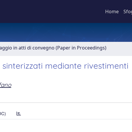
Home
Sfo
aggio in atti di convegno (Paper in Proceedings)
i sinterizzati mediante rivestimenti
efano
DC)