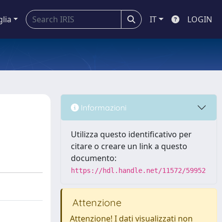
glia
IT
LOGIN
Informazioni
Utilizza questo identificativo per
citare o creare un link a questo
documento:
https://hdl.handle.net/11572/59952
Attenzione
Attenzione! I dati visualizzati non