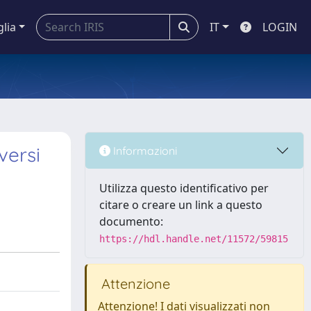
glia
IT
LOGIN
versi
Informazioni
Utilizza questo identificativo per
citare o creare un link a questo
documento:
https://hdl.handle.net/11572/59815
Attenzione
Attenzione! I dati visualizzati non