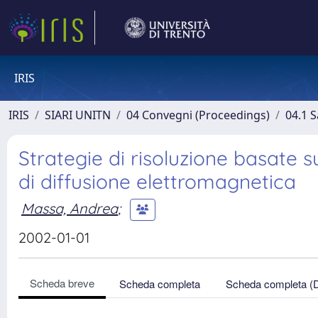
IRIS
IRIS
SIARI UNITN
04 Convegni (Proceedings)
04.1 S
Strategie di risoluzione basate s
di diffusione elettromagnetica
Massa, Andrea
;
2002-01-01
Scheda breve
Scheda completa
Scheda completa (