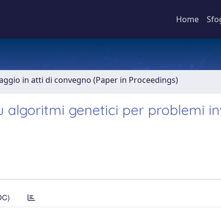
Home
Sfo
aggio in atti di convegno (Paper in Proceedings)
u algoritmi genetici per problemi in
DC)