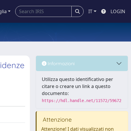
glia
IT
LOGIN
cidenze
Informazioni
Utilizza questo identificativo per
citare o creare un link a questo
documento:
https://hdl.handle.net/11572/59672
Attenzione
Attenzione! I dati visualizzati non