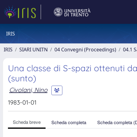
IRIS
IRIS
SIARI UNITN
04 Convegni (Proceedings)
04.1 S
Una classe di S-spazi ottenuti da
(sunto)
Civolani, Nino
1983-01-01
Scheda breve
Scheda completa
Scheda completa (