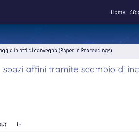
Home
Sfo
aggio in atti di convegno (Paper in Proceedings)
 spazi affini tramite scambio di in
DC)