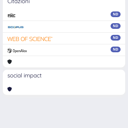
Citazioni
ND
ND
ND
ND
social impact
Powered by
IRIS
-
about IRIS
-