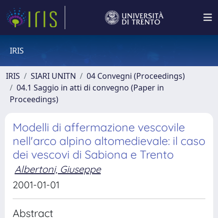
IRIS
IRIS
SIARI UNITN
04 Convegni (Proceedings)
04.1 Saggio in atti di convegno (Paper in
Proceedings)
Modelli di affermazione vescovile
nell'arco alpino altomedievale: il caso
dei vescovi di Sabiona e Trento
Albertoni, Giuseppe
2001-01-01
Abstract