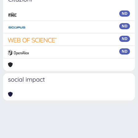
ND
ND
ND
ND
social impact
Powered by
IRIS
-
about IRIS
-
Utilizzo dei cookie
Copyright © 2026