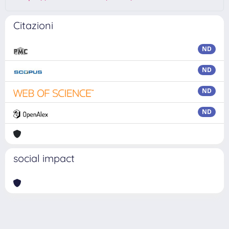
Citazioni
ND
ND
ND
ND
social impact