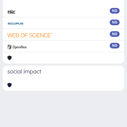
ND
ND
ND
ND
social impact
Powered by
IRIS
-
about IRIS
-
Utilizzo dei cookie
Copyright © 2026