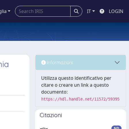
glia
IT
LOGIN
nia
Informazioni
Utilizza questo identificativo per
citare o creare un link a questo
documento:
https://hdl.handle.net/11572/59395
Citazioni
ND