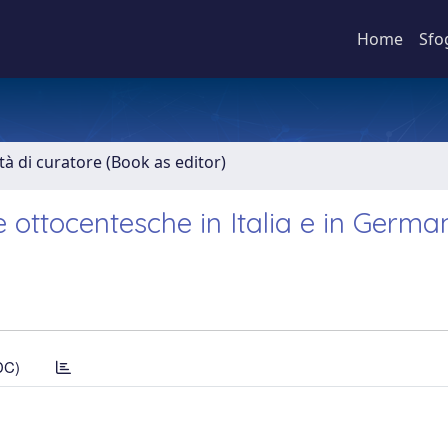
Home
Sfo
ità di curatore (Book as editor)
e ottocentesche in Italia e in Germa
DC)