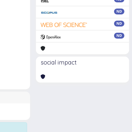
ND
ND
ND
social impact