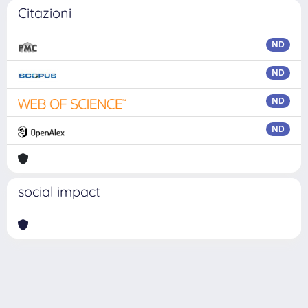
Citazioni
ND
ND
ND
ND
social impact
Powered by
IRIS
-
about IRIS
-