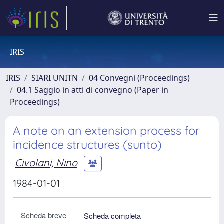
IRIS
IRIS
SIARI UNITN
04 Convegni (Proceedings)
04.1 Saggio in atti di convegno (Paper in
Proceedings)
A note on an extension process for
incidence structures (sunto)
Civolani, Nino
1984-01-01
Scheda breve
Scheda completa