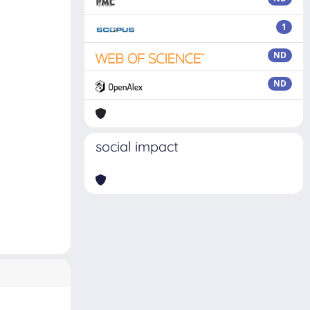
1
ND
ND
social impact