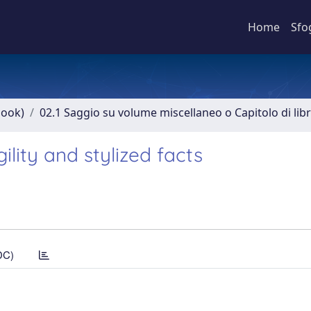
Home
Sfo
book)
02.1 Saggio su volume miscellaneo o Capitolo di lib
lity and stylized facts
DC)