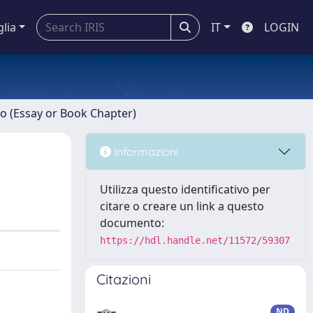
glia
IT
LOGIN
ro (Essay or Book Chapter)
Informazioni
Utilizza questo identificativo per
citare o creare un link a questo
documento:
https://hdl.handle.net/11572/59307
Citazioni
ND