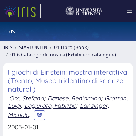
IRIS
IRIS
SIARI UNITN
01 Libro (Book)
01.6 Catalogo di mostra (Exhibition catalogue)
I giochi di Einstein: mostra interattiva
(Trento, Museo tridentino di scienze
naturali)
Oss, Stefano
;
Danese, Beniamino
;
Gratton,
Luigi
;
Logiurato, Fabrizio
;
Lanzinger,
Michele
;
2005-01-01