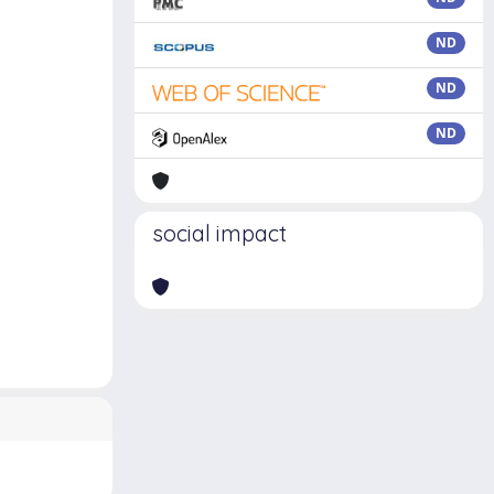
ND
ND
ND
social impact