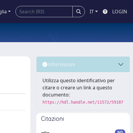
glia
IT
LOGIN
Informazioni
Utilizza questo identificativo per
citare o creare un link a questo
documento:
https://hdl.handle.net/11572/59187
Citazioni
ND