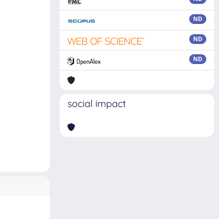
ND
ND
ND
social impact