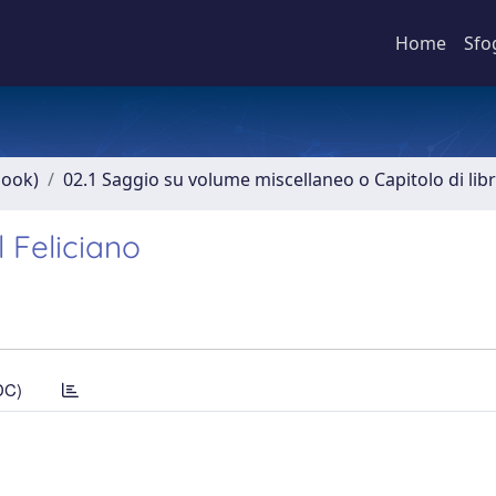
Home
Sfo
book)
02.1 Saggio su volume miscellaneo o Capitolo di lib
 Feliciano
DC)