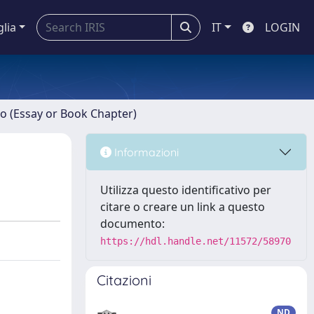
glia
IT
LOGIN
ro (Essay or Book Chapter)
Informazioni
Utilizza questo identificativo per
citare o creare un link a questo
documento:
https://hdl.handle.net/11572/58970
Citazioni
ND