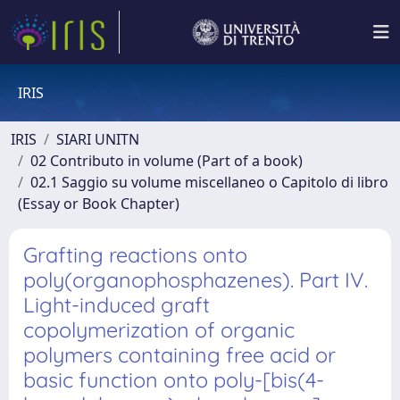
IRIS
IRIS
SIARI UNITN
02 Contributo in volume (Part of a book)
02.1 Saggio su volume miscellaneo o Capitolo di libro
(Essay or Book Chapter)
Grafting reactions onto
poly(organophosphazenes). Part IV.
Light-induced graft
copolymerization of organic
polymers containing free acid or
basic function onto poly-[bis(4-