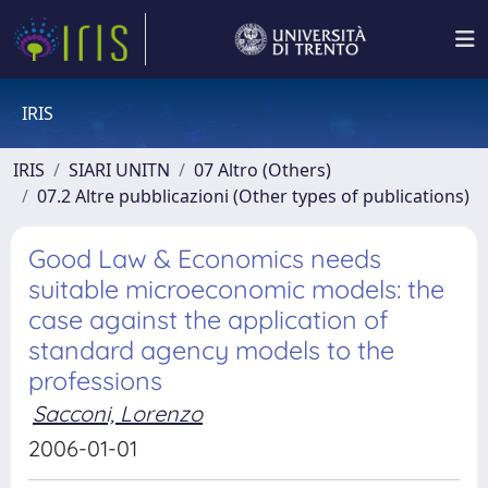
IRIS
IRIS
SIARI UNITN
07 Altro (Others)
07.2 Altre pubblicazioni (Other types of publications)
Good Law & Economics needs
suitable microeconomic models: the
case against the application of
standard agency models to the
professions
Sacconi, Lorenzo
2006-01-01