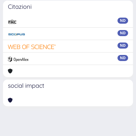
Citazioni
ND
ND
ND
ND
social impact
Powered by
IRIS
-
about IRIS
-