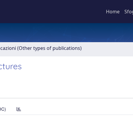
Home
Sfo
icazioni (Other types of publications)
ctures
DC)