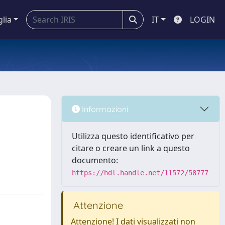
glia
IT
LOGIN
Informazioni
Utilizza questo identificativo per
citare o creare un link a questo
documento:
https://hdl.handle.net/11572/58777
Attenzione
Attenzione! I dati visualizzati non