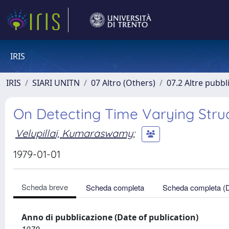
IRIS
IRIS
SIARI UNITN
07 Altro (Others)
07.2 Altre pubbl
On Detecting Time Varying Stru
Velupillai, Kumaraswamy
;
1979-01-01
Scheda breve
Scheda completa
Scheda completa (
Anno di pubblicazione (Date of publication)