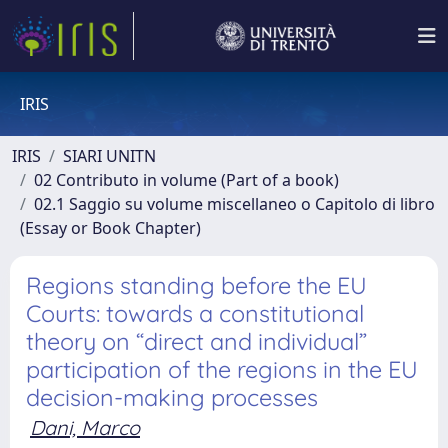
IRIS
IRIS
SIARI UNITN
02 Contributo in volume (Part of a book)
02.1 Saggio su volume miscellaneo o Capitolo di libro
(Essay or Book Chapter)
Regions standing before the EU
Courts: towards a constitutional
theory on “direct and individual”
participation of the regions in the EU
decision-making processes
Dani, Marco