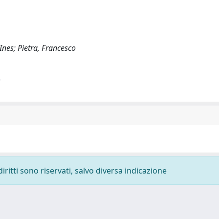
Ines; Pietra, Francesco
)
diritti sono riservati, salvo diversa indicazione