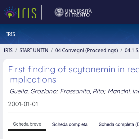
IRIS
IRIS
SIARI UNITN
04 Convegni (Proceedings)
04.1 S
First finding of scytonemin in r
implications
Guella, Graziano
;
Frassanito, Rita
;
Mancini, In
2001-01-01
Scheda breve
Scheda completa
Scheda completa (