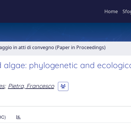
Home
Sfo
aggio in atti di convegno (Paper in Proceedings)
ed algae: phylogenetic and ecologic
es
;
Pietra, Francesco
DC)