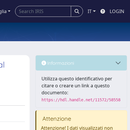
glia
IT
LOGIN
al
Informazioni
Utilizza questo identificativo per
citare o creare un link a questo
documento:
https://hdl.handle.net/11572/58558
Attenzione
Attenzione! I dati visualizzati non