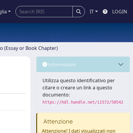
glia
IT
LOGIN
ro (Essay or Book Chapter)
Informazioni
Utilizza questo identificativo per
citare o creare un link a questo
documento:
https://hdl.handle.net/11572/58542
Attenzione
Attenzione! I dati visualizzati non