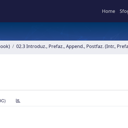
Home
Sfo
book)
02.3 Introduz., Prefaz., Append., Postfaz. (Intr., Pref
DC)