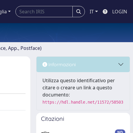
glia
IT
LOGIN
ace, App., Postface)
Informazioni
Utilizza questo identificativo per
citare o creare un link a questo
documento:
https://hdl.handle.net/11572/58503
Citazioni
ND