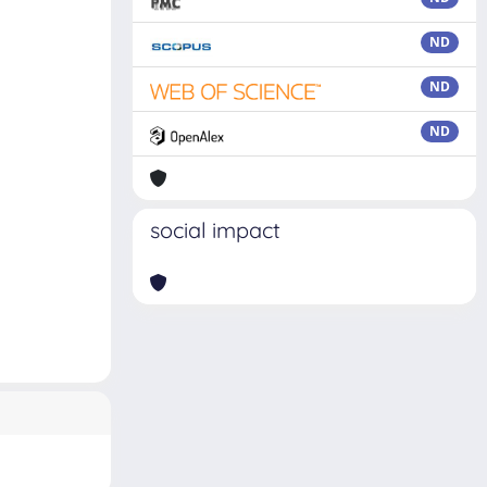
ND
ND
ND
social impact