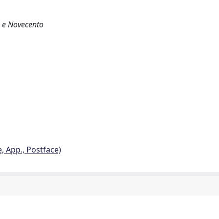
o e Novecento
e, App., Postface)