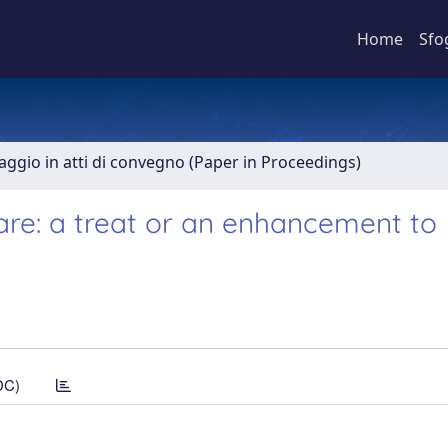
Home
Sfo
aggio in atti di convegno (Paper in Proceedings)
are: a treat or an enhancement to
DC)