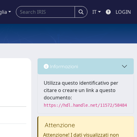
glia
IT
LOGIN
Informazioni
Utilizza questo identificativo per
citare o creare un link a questo
documento:
https://hdl.handle.net/11572/58484
Attenzione
Attenzione! I dati visualizzati non