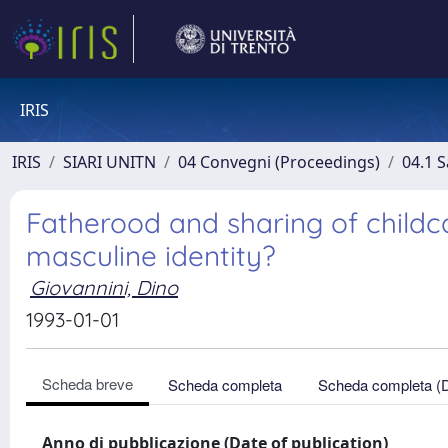
IRIS
IRIS
SIARI UNITN
04 Convegni (Proceedings)
04.1 S
Fatherood and sharing of childc
masculine identity?
Giovannini, Dino
1993-01-01
Scheda breve
Scheda completa
Scheda completa (
Anno di pubblicazione (Date of publication)