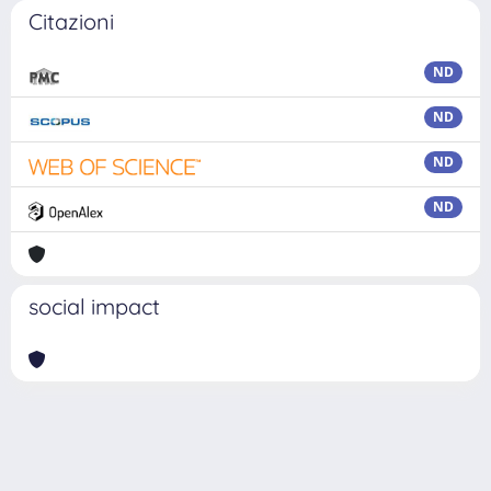
Citazioni
ND
ND
ND
ND
social impact
Powered by
IRIS
-
about IRIS
-