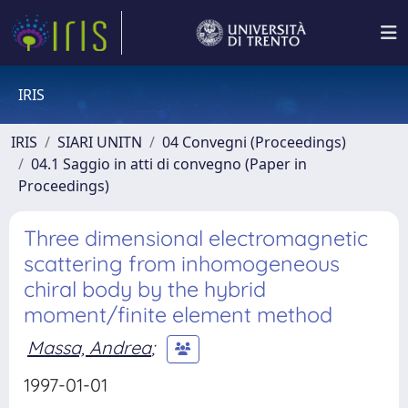
IRIS
IRIS
SIARI UNITN
04 Convegni (Proceedings)
04.1 Saggio in atti di convegno (Paper in
Proceedings)
Three dimensional electromagnetic
scattering from inhomogeneous
chiral body by the hybrid
moment/finite element method
Massa, Andrea
;
1997-01-01