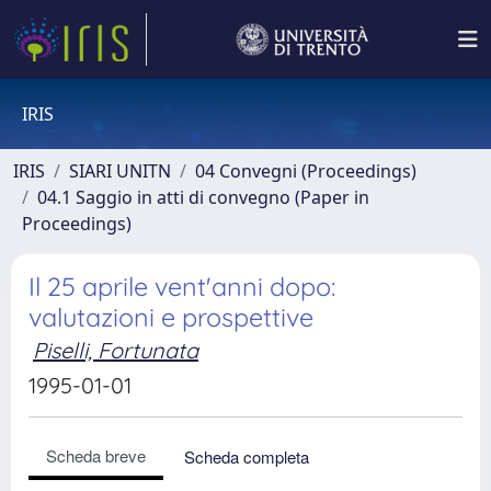
IRIS
IRIS
SIARI UNITN
04 Convegni (Proceedings)
04.1 Saggio in atti di convegno (Paper in
Proceedings)
Il 25 aprile vent'anni dopo:
valutazioni e prospettive
Piselli, Fortunata
1995-01-01
Scheda breve
Scheda completa