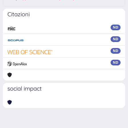
Citazioni
ND
ND
ND
ND
social impact