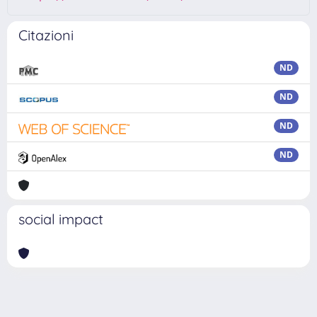
Citazioni
ND
ND
ND
ND
social impact