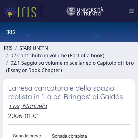
IRIS
IRIS
SIARI UNITN
02 Contributo in volume (Part of a book)
02.1 Saggio su volume miscellaneo o Capitolo di libro
(Essay or Book Chapter)
La resa caricaturale dello spazio
realista in 'La de Bringas' di Galdós
Fox, Manuela
2006-01-01
Scheda breve
Scheda completa