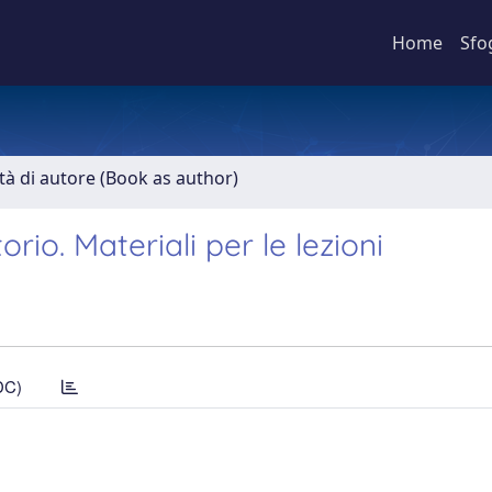
Home
Sfo
ità di autore (Book as author)
rio. Materiali per le lezioni
DC)