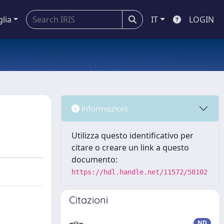
glia
IT
LOGIN
Informazioni
Utilizza questo identificativo per
citare o creare un link a questo
documento:
https://hdl.handle.net/11572/58102
Citazioni
ND