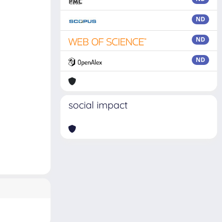
ND
ND
ND
social impact