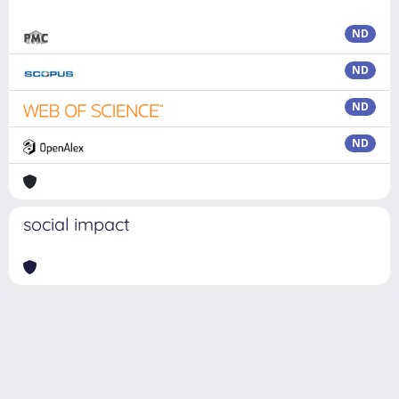
ND
ND
ND
ND
social impact
Powered by
IRIS
-
about IRIS
-
Utilizzo dei cookie
Copyright © 2026