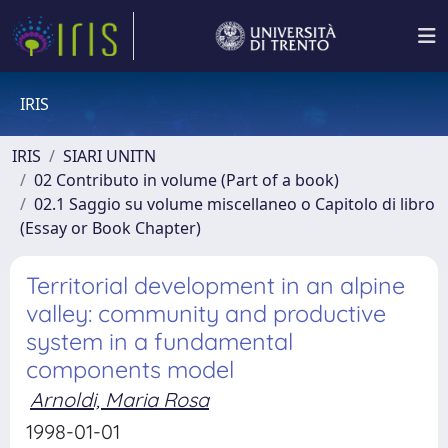
IRIS
IRIS
SIARI UNITN
02 Contributo in volume (Part of a book)
02.1 Saggio su volume miscellaneo o Capitolo di libro
(Essay or Book Chapter)
Territorial development in an alpine
valley: community and productive
system in a fundamental
components model
Arnoldi, Maria Rosa
1998-01-01