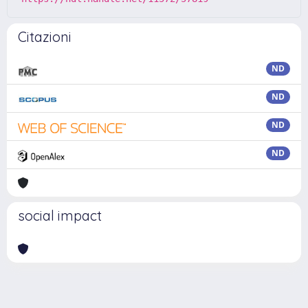
Citazioni
ND
ND
ND
ND
social impact